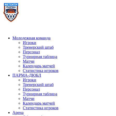
Молодежная команда
Игроки
Тренерский штаб
Персонал
Турнирная таблица
Матчи
Календарь матчей
Статистика игроков
ПАРМА-ДЮБЛ
Игроки
Тренерский штаб
Персонал
Турнирная таблица
Матчи
Календарь матчей
Статистика игроков
Арена