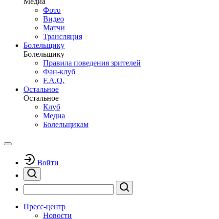
Медиа
Фото
Видео
Матчи
Трансляция
Болельщику
Болельщику
Правила поведения зрителей
Фан-клуб
F.A.Q.
Остальное
Остальное
Клуб
Медиа
Болельщикам
Войти
Пресс-центр
Новости