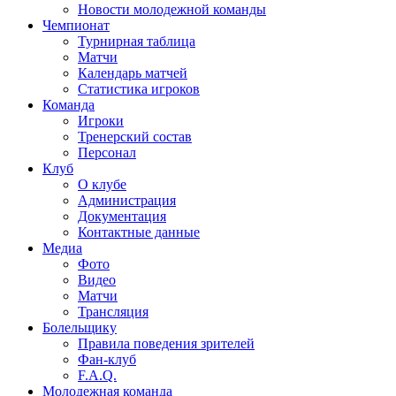
Новости молодежной команды
Чемпионат
Турнирная таблица
Матчи
Календарь матчей
Статистика игроков
Команда
Игроки
Тренерский состав
Персонал
Клуб
О клубе
Администрация
Документация
Контактные данные
Медиа
Фото
Видео
Матчи
Трансляция
Болельщику
Правила поведения зрителей
Фан-клуб
F.A.Q.
Молодежная команда