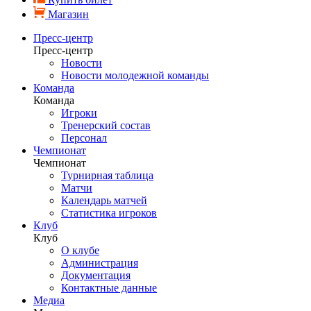
Магазин
Пресс-центр
Пресс-центр
Новости
Новости молодежной команды
Команда
Команда
Игроки
Тренерский состав
Персонал
Чемпионат
Чемпионат
Турнирная таблица
Матчи
Календарь матчей
Статистика игроков
Клуб
Клуб
О клубе
Администрация
Документация
Контактные данные
Медиа