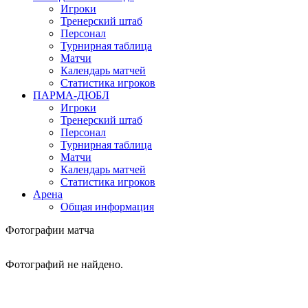
Игроки
Тренерский штаб
Персонал
Турнирная таблица
Матчи
Календарь матчей
Статистика игроков
ПАРМА-ДЮБЛ
Игроки
Тренерский штаб
Персонал
Турнирная таблица
Матчи
Календарь матчей
Статистика игроков
Арена
Общая информация
Фотографии матча
Фотографий не найдено.