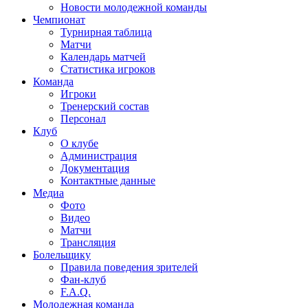
Новости молодежной команды
Чемпионат
Турнирная таблица
Матчи
Календарь матчей
Статистика игроков
Команда
Игроки
Тренерский состав
Персонал
Клуб
О клубе
Администрация
Документация
Контактные данные
Медиа
Фото
Видео
Матчи
Трансляция
Болельщику
Правила поведения зрителей
Фан-клуб
F.A.Q.
Молодежная команда