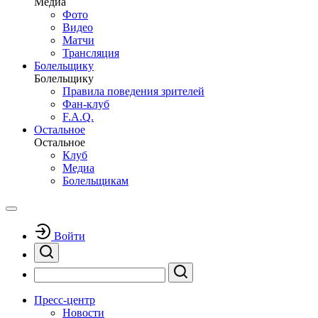
Медиа
Фото
Видео
Матчи
Трансляция
Болельщику
Болельщику
Правила поведения зрителей
Фан-клуб
F.A.Q.
Остальное
Остальное
Клуб
Медиа
Болельщикам
Войти
Пресс-центр
Новости