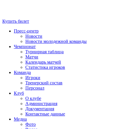
Купить билет
Пресс-центр
Новости
Новости молодежной команды
Чемпионат
Турнирная таблица
Матчи
Календарь матчей
Статистика игроков
Команда
Игроки
Тренерский состав
Персонал
Клуб
О клубе
Администрация
Документация
Контактные данные
Медиа
Фото