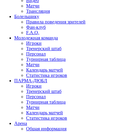
Видео
Матчи
Трансляция
Болельщику
Правила поведения зрителей
Фан-клуб
F.A.Q.
Молодежная команда
Игроки
Тренерский штаб
Персонал
Турнирная таблица
Матчи
Календарь матчей
Статистика игроков
ПАРМА-ДЮБЛ
Игроки
Тренерский штаб
Персонал
Турнирная таблица
Матчи
Календарь матчей
Статистика игроков
Арена
Общая информация