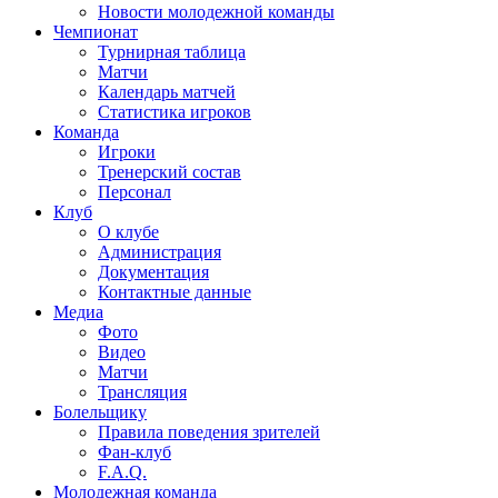
Новости молодежной команды
Чемпионат
Турнирная таблица
Матчи
Календарь матчей
Статистика игроков
Команда
Игроки
Тренерский состав
Персонал
Клуб
О клубе
Администрация
Документация
Контактные данные
Медиа
Фото
Видео
Матчи
Трансляция
Болельщику
Правила поведения зрителей
Фан-клуб
F.A.Q.
Молодежная команда