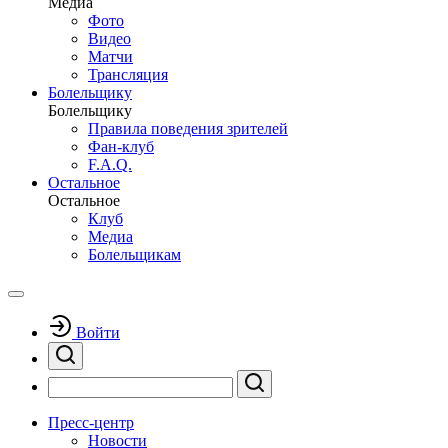
Медиа
Фото
Видео
Матчи
Трансляция
Болельщику
Болельщику
Правила поведения зрителей
Фан-клуб
F.A.Q.
Остальное
Остальное
Клуб
Медиа
Болельщикам
Войти
Пресс-центр
Новости