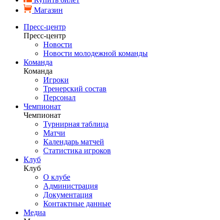
Магазин
Пресс-центр
Пресс-центр
Новости
Новости молодежной команды
Команда
Команда
Игроки
Тренерский состав
Персонал
Чемпионат
Чемпионат
Турнирная таблица
Матчи
Календарь матчей
Статистика игроков
Клуб
Клуб
О клубе
Администрация
Документация
Контактные данные
Медиа