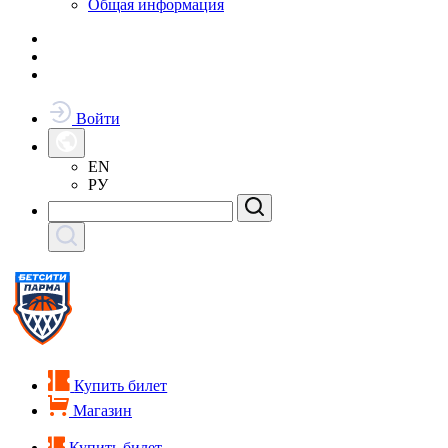
Общая информация
Войти
EN
РУ
Купить билет
Магазин
Купить билет