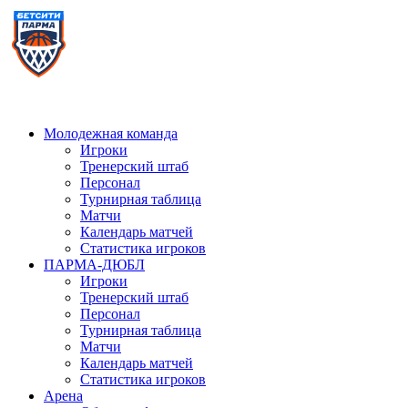
Молодежная команда
Игроки
Тренерский штаб
Персонал
Турнирная таблица
Матчи
Календарь матчей
Статистика игроков
ПАРМА-ДЮБЛ
Игроки
Тренерский штаб
Персонал
Турнирная таблица
Матчи
Календарь матчей
Статистика игроков
Арена