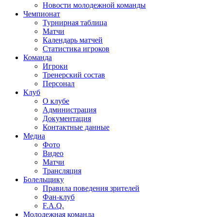
Новости молодежной команды
Чемпионат
Турнирная таблица
Матчи
Календарь матчей
Статистика игроков
Команда
Игроки
Тренерский состав
Персонал
Клуб
О клубе
Администрация
Документация
Контактные данные
Медиа
Фото
Видео
Матчи
Трансляция
Болельщику
Правила поведения зрителей
Фан-клуб
F.A.Q.
Молодежная команда