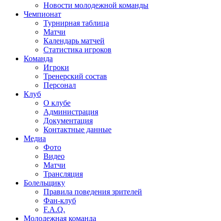
Новости молодежной команды
Чемпионат
Турнирная таблица
Матчи
Календарь матчей
Статистика игроков
Команда
Игроки
Тренерский состав
Персонал
Клуб
О клубе
Администрация
Документация
Контактные данные
Медиа
Фото
Видео
Матчи
Трансляция
Болельщику
Правила поведения зрителей
Фан-клуб
F.A.Q.
Молодежная команда