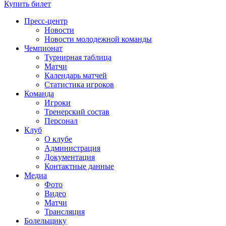
Купить билет
Пресс-центр
Новости
Новости молодежной команды
Чемпионат
Турнирная таблица
Матчи
Календарь матчей
Статистика игроков
Команда
Игроки
Тренерский состав
Персонал
Клуб
О клубе
Администрация
Документация
Контактные данные
Медиа
Фото
Видео
Матчи
Трансляция
Болельщику