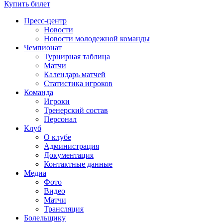
Купить билет
Пресс-центр
Новости
Новости молодежной команды
Чемпионат
Турнирная таблица
Матчи
Календарь матчей
Статистика игроков
Команда
Игроки
Тренерский состав
Персонал
Клуб
О клубе
Администрация
Документация
Контактные данные
Медиа
Фото
Видео
Матчи
Трансляция
Болельщику