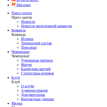
Магазин
Пресс-центр
Пресс-центр
Новости
Новости молодежной команды
Команда
Команда
Игроки
Тренерский состав
Персонал
Чемпионат
Чемпионат
Турнирная таблица
Матчи
Календарь матчей
Статистика игроков
Клуб
Клуб
О клубе
Администрация
Документация
Контактные данные
Медиа