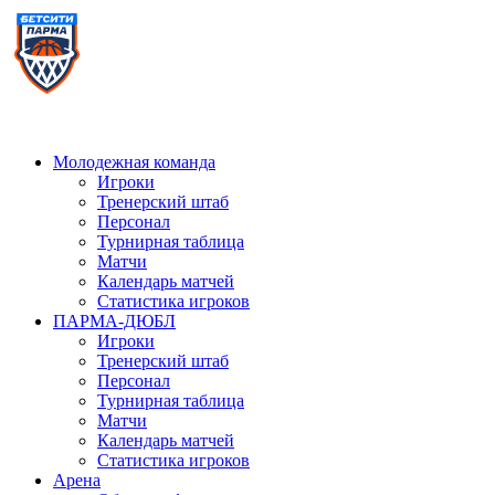
Молодежная команда
Игроки
Тренерский штаб
Персонал
Турнирная таблица
Матчи
Календарь матчей
Статистика игроков
ПАРМА-ДЮБЛ
Игроки
Тренерский штаб
Персонал
Турнирная таблица
Матчи
Календарь матчей
Статистика игроков
Арена