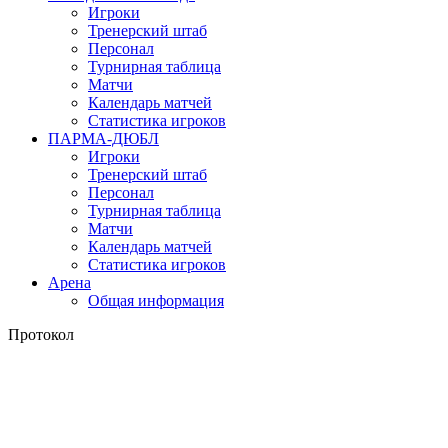
Игроки
Тренерский штаб
Персонал
Турнирная таблица
Матчи
Календарь матчей
Статистика игроков
ПАРМА-ДЮБЛ
Игроки
Тренерский штаб
Персонал
Турнирная таблица
Матчи
Календарь матчей
Статистика игроков
Арена
Общая информация
Протокол