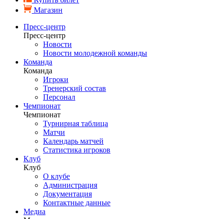
Магазин
Пресс-центр
Пресс-центр
Новости
Новости молодежной команды
Команда
Команда
Игроки
Тренерский состав
Персонал
Чемпионат
Чемпионат
Турнирная таблица
Матчи
Календарь матчей
Статистика игроков
Клуб
Клуб
О клубе
Администрация
Документация
Контактные данные
Медиа