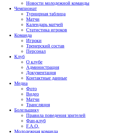
Новости молодежной команды
Чемпионат
Турнирная таблица
Матчи
Календарь матчей
Статистика игроков
Команда
Игроки
Тренерский состав
Персонал
Клуб
О клубе
Администрация
Документация
Контактные данные
Медиа
Фото
Видео
Матчи
Трансляция
Болельщику
Правила поведения зрителей
Фан-клуб
F.A.Q.
Молодежная команда