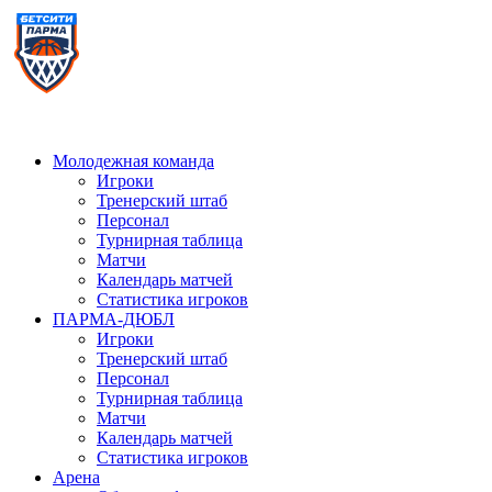
Молодежная команда
Игроки
Тренерский штаб
Персонал
Турнирная таблица
Матчи
Календарь матчей
Статистика игроков
ПАРМА-ДЮБЛ
Игроки
Тренерский штаб
Персонал
Турнирная таблица
Матчи
Календарь матчей
Статистика игроков
Арена