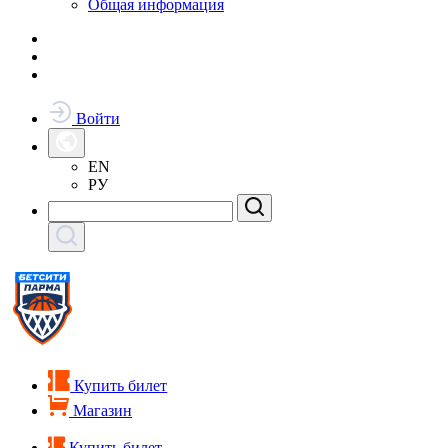
Общая информация
Войти
EN
РУ
Купить билет
Магазин
Купить билет