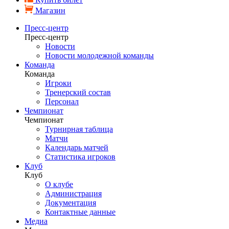
Магазин
Пресс-центр
Пресс-центр
Новости
Новости молодежной команды
Команда
Команда
Игроки
Тренерский состав
Персонал
Чемпионат
Чемпионат
Турнирная таблица
Матчи
Календарь матчей
Статистика игроков
Клуб
Клуб
О клубе
Администрация
Документация
Контактные данные
Медиа