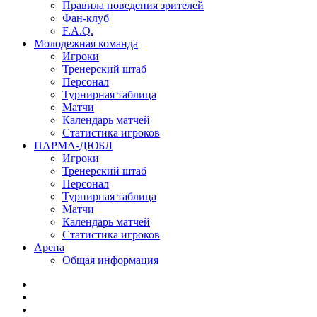
Правила поведения зрителей
Фан-клуб
F.A.Q.
Молодежная команда
Игроки
Тренерский штаб
Персонал
Турнирная таблица
Матчи
Календарь матчей
Статистика игроков
ПАРМА-ДЮБЛ
Игроки
Тренерский штаб
Персонал
Турнирная таблица
Матчи
Календарь матчей
Статистика игроков
Арена
Общая информация