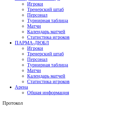
Игроки
Тренерский штаб
Персонал
Турнирная таблица
Матчи
Календарь матчей
Статистика игроков
ПАРМА-ДЮБЛ
Игроки
Тренерский штаб
Персонал
Турнирная таблица
Матчи
Календарь матчей
Статистика игроков
Арена
Общая информация
Протокол