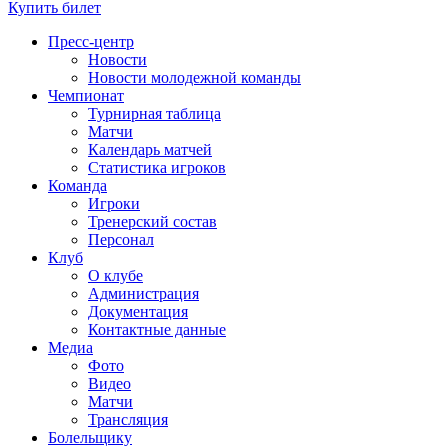
Купить билет
Пресс-центр
Новости
Новости молодежной команды
Чемпионат
Турнирная таблица
Матчи
Календарь матчей
Статистика игроков
Команда
Игроки
Тренерский состав
Персонал
Клуб
О клубе
Администрация
Документация
Контактные данные
Медиа
Фото
Видео
Матчи
Трансляция
Болельщику