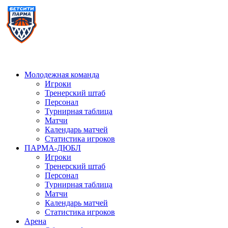
Молодежная команда
Игроки
Тренерский штаб
Персонал
Турнирная таблица
Матчи
Календарь матчей
Статистика игроков
ПАРМА-ДЮБЛ
Игроки
Тренерский штаб
Персонал
Турнирная таблица
Матчи
Календарь матчей
Статистика игроков
Арена