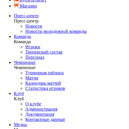
Магазин
Пресс-центр
Пресс-центр
Новости
Новости молодежной команды
Команда
Команда
Игроки
Тренерский состав
Персонал
Чемпионат
Чемпионат
Турнирная таблица
Матчи
Календарь матчей
Статистика игроков
Клуб
Клуб
О клубе
Администрация
Документация
Контактные данные
Медиа