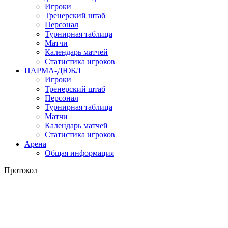
Игроки
Тренерский штаб
Персонал
Турнирная таблица
Матчи
Календарь матчей
Статистика игроков
ПАРМА-ДЮБЛ
Игроки
Тренерский штаб
Персонал
Турнирная таблица
Матчи
Календарь матчей
Статистика игроков
Арена
Общая информация
Протокол