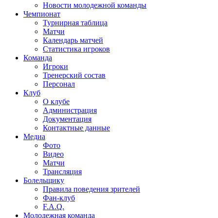
Новости молодежной команды
Чемпионат
Турнирная таблица
Матчи
Календарь матчей
Статистика игроков
Команда
Игроки
Тренерский состав
Персонал
Клуб
О клубе
Администрация
Документация
Контактные данные
Медиа
Фото
Видео
Матчи
Трансляция
Болельщику
Правила поведения зрителей
Фан-клуб
F.A.Q.
Молодежная команда