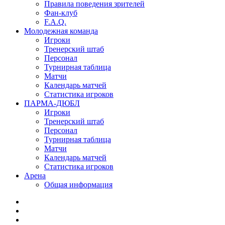
Правила поведения зрителей
Фан-клуб
F.A.Q.
Молодежная команда
Игроки
Тренерский штаб
Персонал
Турнирная таблица
Матчи
Календарь матчей
Статистика игроков
ПАРМА-ДЮБЛ
Игроки
Тренерский штаб
Персонал
Турнирная таблица
Матчи
Календарь матчей
Статистика игроков
Арена
Общая информация