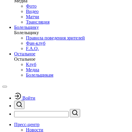
Медиа
Фото
Видео
Матчи
Трансляция
Болельщику
Болельщику
Правила поведения зрителей
Фан-клуб
F.A.Q.
Остальное
Остальное
Клуб
Медиа
Болельщикам
Войти
Пресс-центр
Новости