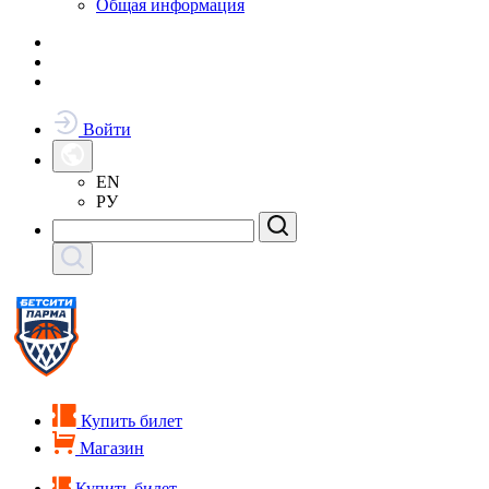
Общая информация
Войти
EN
РУ
Купить билет
Магазин
Купить билет