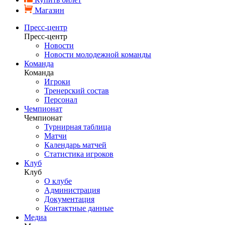
Магазин
Пресс-центр
Пресс-центр
Новости
Новости молодежной команды
Команда
Команда
Игроки
Тренерский состав
Персонал
Чемпионат
Чемпионат
Турнирная таблица
Матчи
Календарь матчей
Статистика игроков
Клуб
Клуб
О клубе
Администрация
Документация
Контактные данные
Медиа