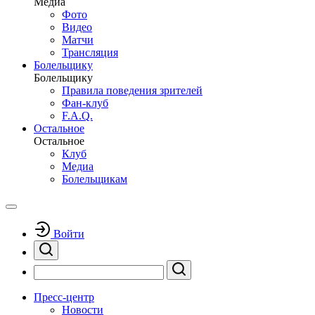
Медиа
Фото
Видео
Матчи
Трансляция
Болельщику
Болельщику
Правила поведения зрителей
Фан-клуб
F.A.Q.
Остальное
Остальное
Клуб
Медиа
Болельщикам
Войти
Пресс-центр
Новости