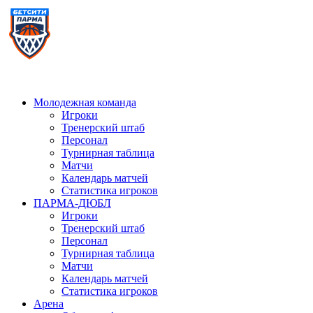
Молодежная команда
Игроки
Тренерский штаб
Персонал
Турнирная таблица
Матчи
Календарь матчей
Статистика игроков
ПАРМА-ДЮБЛ
Игроки
Тренерский штаб
Персонал
Турнирная таблица
Матчи
Календарь матчей
Статистика игроков
Арена