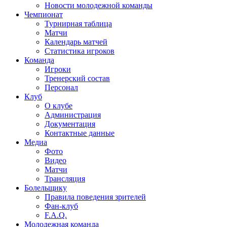
Новости молодежной команды
Чемпионат
Турнирная таблица
Матчи
Календарь матчей
Статистика игроков
Команда
Игроки
Тренерский состав
Персонал
Клуб
О клубе
Администрация
Документация
Контактные данные
Медиа
Фото
Видео
Матчи
Трансляция
Болельщику
Правила поведения зрителей
Фан-клуб
F.A.Q.
Молодежная команда