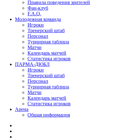
Правила поведения зрителей
Фан-клуб
F.A.Q.
Молодежная команда
Игроки
Тренерский штаб
Персонал
Турнирная таблица
Матчи
Календарь матчей
Статистика игроков
ПАРМА-ДЮБЛ
Игроки
Тренерский штаб
Персонал
Турнирная таблица
Матчи
Календарь матчей
Статистика игроков
Арена
Общая информация