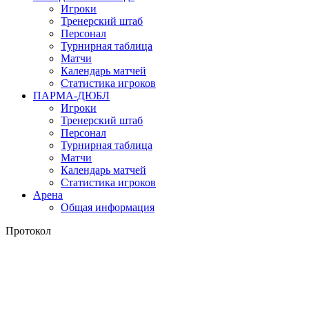
Игроки
Тренерский штаб
Персонал
Турнирная таблица
Матчи
Календарь матчей
Статистика игроков
ПАРМА-ДЮБЛ
Игроки
Тренерский штаб
Персонал
Турнирная таблица
Матчи
Календарь матчей
Статистика игроков
Арена
Общая информация
Протокол