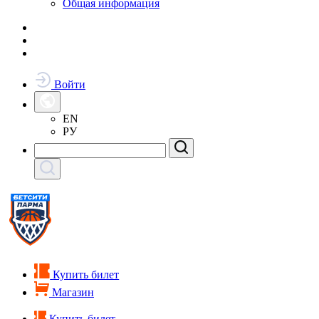
Общая информация
Войти
EN
РУ
Купить билет
Магазин
Купить билет