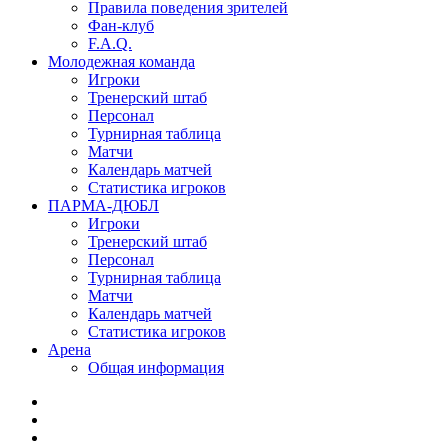
Правила поведения зрителей
Фан-клуб
F.A.Q.
Молодежная команда
Игроки
Тренерский штаб
Персонал
Турнирная таблица
Матчи
Календарь матчей
Статистика игроков
ПАРМА-ДЮБЛ
Игроки
Тренерский штаб
Персонал
Турнирная таблица
Матчи
Календарь матчей
Статистика игроков
Арена
Общая информация