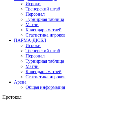
Игроки
Тренерский штаб
Персонал
Турнирная таблица
Матчи
Календарь матчей
Статистика игроков
ПАРМА-ДЮБЛ
Игроки
Тренерский штаб
Персонал
Турнирная таблица
Матчи
Календарь матчей
Статистика игроков
Арена
Общая информация
Протокол