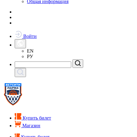
Общая информация
Войти
EN
РУ
Купить билет
Магазин
Купить билет