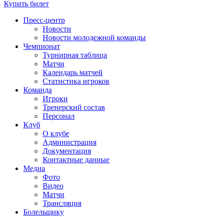
Купить билет
Пресс-центр
Новости
Новости молодежной команды
Чемпионат
Турнирная таблица
Матчи
Календарь матчей
Статистика игроков
Команда
Игроки
Тренерский состав
Персонал
Клуб
О клубе
Администрация
Документация
Контактные данные
Медиа
Фото
Видео
Матчи
Трансляция
Болельщику