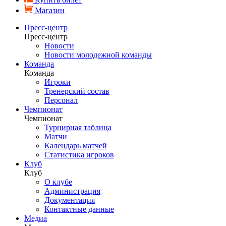
Магазин
Пресс-центр
Пресс-центр
Новости
Новости молодежной команды
Команда
Команда
Игроки
Тренерский состав
Персонал
Чемпионат
Чемпионат
Турнирная таблица
Матчи
Календарь матчей
Статистика игроков
Клуб
Клуб
О клубе
Администрация
Документация
Контактные данные
Медиа