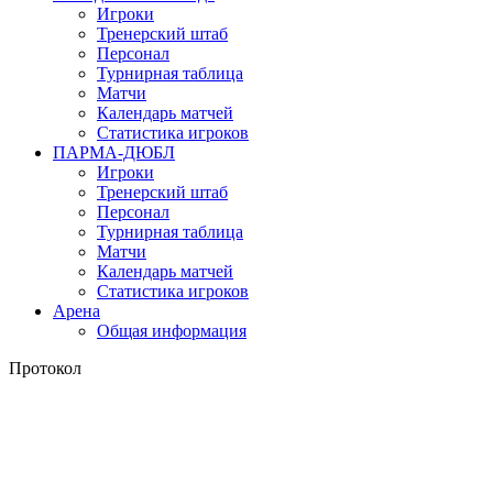
Игроки
Тренерский штаб
Персонал
Турнирная таблица
Матчи
Календарь матчей
Статистика игроков
ПАРМА-ДЮБЛ
Игроки
Тренерский штаб
Персонал
Турнирная таблица
Матчи
Календарь матчей
Статистика игроков
Арена
Общая информация
Протокол