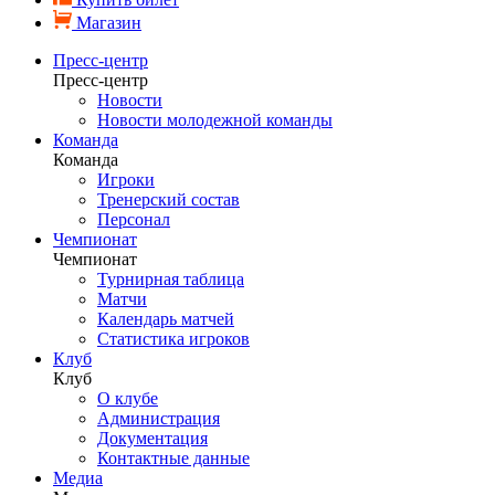
Магазин
Пресс-центр
Пресс-центр
Новости
Новости молодежной команды
Команда
Команда
Игроки
Тренерский состав
Персонал
Чемпионат
Чемпионат
Турнирная таблица
Матчи
Календарь матчей
Статистика игроков
Клуб
Клуб
О клубе
Администрация
Документация
Контактные данные
Медиа