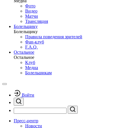
Медиа
Фото
Видео
Матчи
Трансляция
Болельщику
Болельщику
Правила поведения зрителей
Фан-клуб
F.A.Q.
Остальное
Остальное
Клуб
Медиа
Болельщикам
Войти
Пресс-центр
Новости