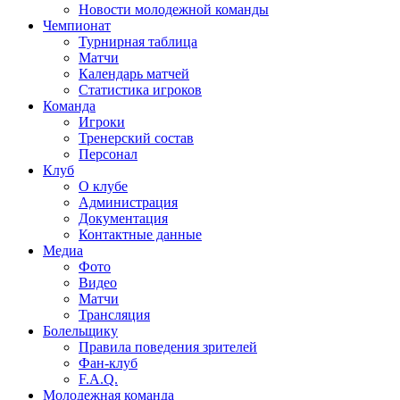
Новости молодежной команды
Чемпионат
Турнирная таблица
Матчи
Календарь матчей
Статистика игроков
Команда
Игроки
Тренерский состав
Персонал
Клуб
О клубе
Администрация
Документация
Контактные данные
Медиа
Фото
Видео
Матчи
Трансляция
Болельщику
Правила поведения зрителей
Фан-клуб
F.A.Q.
Молодежная команда