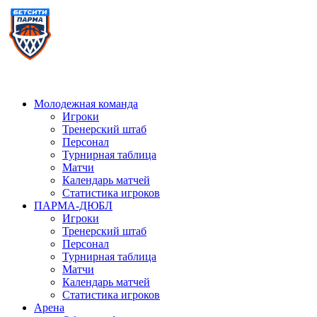
Молодежная команда
Игроки
Тренерский штаб
Персонал
Турнирная таблица
Матчи
Календарь матчей
Статистика игроков
ПАРМА-ДЮБЛ
Игроки
Тренерский штаб
Персонал
Турнирная таблица
Матчи
Календарь матчей
Статистика игроков
Арена