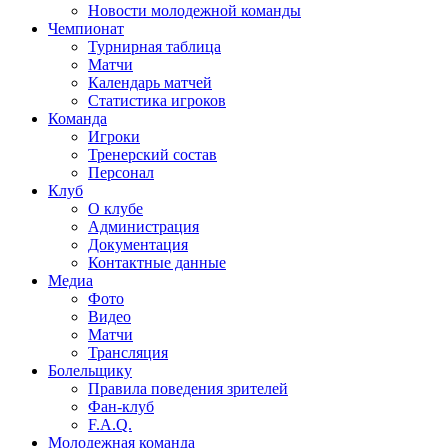
Новости молодежной команды
Чемпионат
Турнирная таблица
Матчи
Календарь матчей
Статистика игроков
Команда
Игроки
Тренерский состав
Персонал
Клуб
О клубе
Администрация
Документация
Контактные данные
Медиа
Фото
Видео
Матчи
Трансляция
Болельщику
Правила поведения зрителей
Фан-клуб
F.A.Q.
Молодежная команда