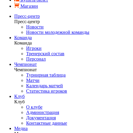
Магазин
Пресс-центр
Пресс-центр
Новости
Новости молодежной команды
Команда
Команда
Игроки
Тренерский состав
Персонал
Чемпионат
Чемпионат
Турнирная таблица
Матчи
Календарь матчей
Статистика игроков
Клуб
Клуб
О клубе
Администрация
Документация
Контактные данные
Медиа