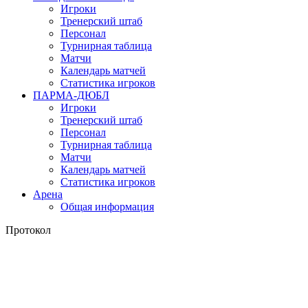
Игроки
Тренерский штаб
Персонал
Турнирная таблица
Матчи
Календарь матчей
Статистика игроков
ПАРМА-ДЮБЛ
Игроки
Тренерский штаб
Персонал
Турнирная таблица
Матчи
Календарь матчей
Статистика игроков
Арена
Общая информация
Протокол