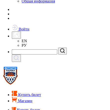
Общая информация
Войти
EN
РУ
Купить билет
Магазин
Купить билет