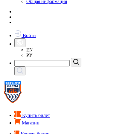
Общая информация
Войти
EN
РУ
Купить билет
Магазин
Купить билет