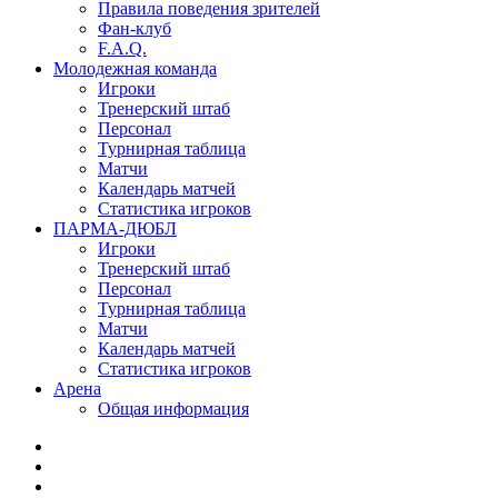
Правила поведения зрителей
Фан-клуб
F.A.Q.
Молодежная команда
Игроки
Тренерский штаб
Персонал
Турнирная таблица
Матчи
Календарь матчей
Статистика игроков
ПАРМА-ДЮБЛ
Игроки
Тренерский штаб
Персонал
Турнирная таблица
Матчи
Календарь матчей
Статистика игроков
Арена
Общая информация