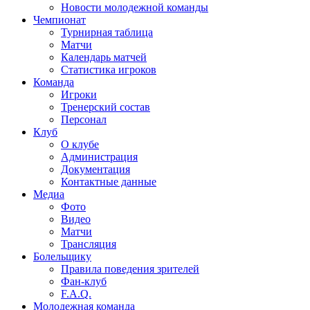
Новости молодежной команды
Чемпионат
Турнирная таблица
Матчи
Календарь матчей
Статистика игроков
Команда
Игроки
Тренерский состав
Персонал
Клуб
О клубе
Администрация
Документация
Контактные данные
Медиа
Фото
Видео
Матчи
Трансляция
Болельщику
Правила поведения зрителей
Фан-клуб
F.A.Q.
Молодежная команда