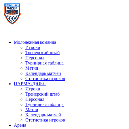
Молодежная команда
Игроки
Тренерский штаб
Персонал
Турнирная таблица
Матчи
Календарь матчей
Статистика игроков
ПАРМА-ДЮБЛ
Игроки
Тренерский штаб
Персонал
Турнирная таблица
Матчи
Календарь матчей
Статистика игроков
Арена