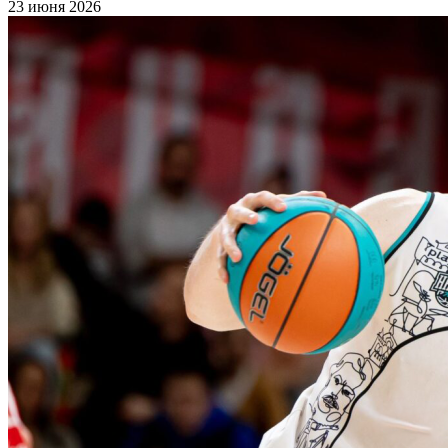
23 июня 2026