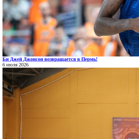
Би Джей Джонсон возвращается в Пермь!
6 июля 2026