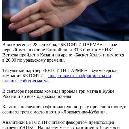
В воскресенье, 28 сентября, «БЕТСИТИ ПАРМА» сыграет
первый матч в сезоне Единой лиги ВТБ против УНИКСа.
Встреча пройдет в Казани на арене «Баскет Холл» и начнется
в 20:00 по уральскому времени.
Титульный партнер «БЕТСИТИ ПАРМЫ» – букмекерская
компания БЕТСИТИ –
представляет коэффициенты на
главные события матча.
В сентябре пермская команда провела три матча в Кубке
России и во всех одержала победы
Казанцы последнюю официальную встречу провели в июне, в
серии за третье место против «Локомотива-Кубани».
Аналитики БЕТСИТИ считают фаворитом предстоящей
встречи УНИКС. На победу хозяев с разницей в 15 очков и