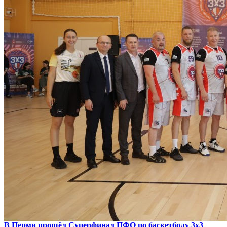
В Перми прошёл Суперфинал ПФО по баскетболу 3х3