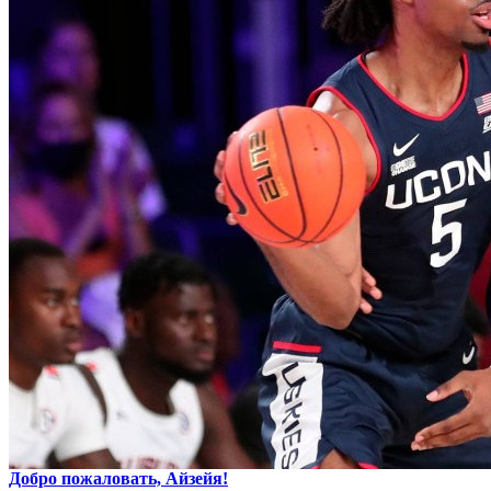
Добро пожаловать, Айзейя!