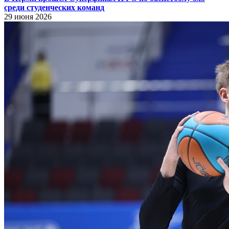
среди студенческих команд
29 июня 2026