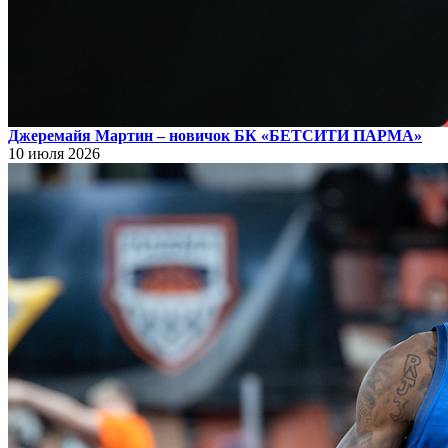
Джеремайя Мартин – новичок БК «БЕТСИТИ ПАРМА»
10 июля 2026