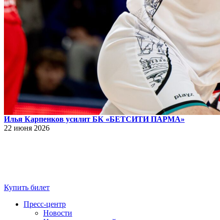
Илья Карпенков усилит БК «БЕТСИТИ ПАРМА»
22 июня 2026
Купить билет
Пресс-центр
Новости