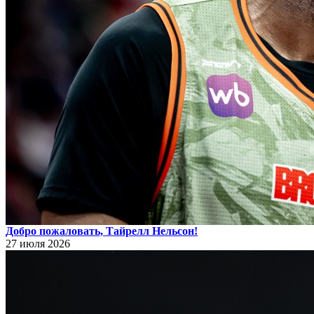
Добро пожаловать, Тайрелл Нельсон!
27 июля 2026