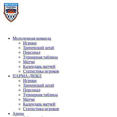
Молодежная команда
Игроки
Тренерский штаб
Персонал
Турнирная таблица
Матчи
Календарь матчей
Статистика игроков
ПАРМА-ДЮБЛ
Игроки
Тренерский штаб
Персонал
Турнирная таблица
Матчи
Календарь матчей
Статистика игроков
Арена