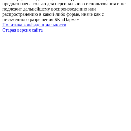
предназначена только для персонального использования и не
подлежит дальнейшему воспроизведению или
распространению в какой-либо форме, иначе как с
письменного разрешения БК «Парма»
Политика конфиденциальности
Старая версия сайта