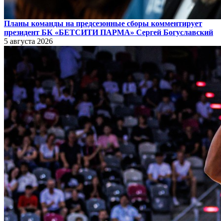
Планы команды на предсезонные сборы комментирует
президент БК «БЕТСИТИ ПАРМА» Сергей Богуславский
5 августа 2026