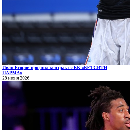
Иван Егоров продлил контракт с БК «БЕТСИТИ
ПАРМА»
28 июня 2026