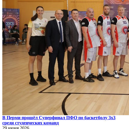
В Перми прошёл Суперфинал ПФО по баскетболу 3х3
среди студенческих команд
29 июня 2026