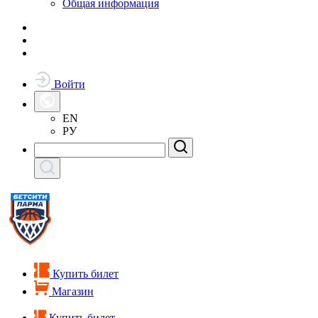
Общая информация
Войти
EN
РУ
Купить билет
Магазин
Купить билет