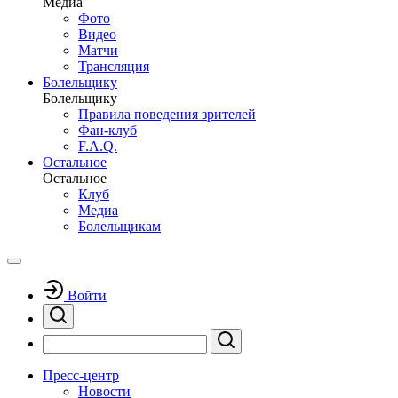
Медиа
Фото
Видео
Матчи
Трансляция
Болельщику
Болельщику
Правила поведения зрителей
Фан-клуб
F.A.Q.
Остальное
Остальное
Клуб
Медиа
Болельщикам
Войти
Пресс-центр
Новости