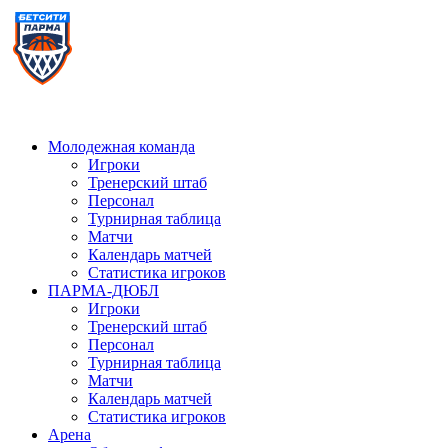
Молодежная команда
Игроки
Тренерский штаб
Персонал
Турнирная таблица
Матчи
Календарь матчей
Статистика игроков
ПАРМА-ДЮБЛ
Игроки
Тренерский штаб
Персонал
Турнирная таблица
Матчи
Календарь матчей
Статистика игроков
Арена