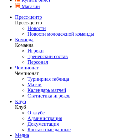
Магазин
Пресс-центр
Пресс-центр
Новости
Новости молодежной команды
Команда
Команда
Игроки
Тренерский состав
Персонал
Чемпионат
Чемпионат
Турнирная таблица
Матчи
Календарь матчей
Статистика игроков
Клуб
Клуб
О клубе
Администрация
Документация
Контактные данные
Медиа