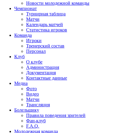
Новости молодежной команды
Чемпионат
Турнирная таблица
Матчи
Календарь матчей
Статистика игроков
Команда
Игроки
Тренерский состав
Персонал
Клуб
О клубе
Администрация
Документация
Контактные данные
Медиа
Фото
Видео
Матчи
Трансляция
Болельщику
Правила поведения зрителей
Фан-клуб
F.A.Q.
Молодежная команда