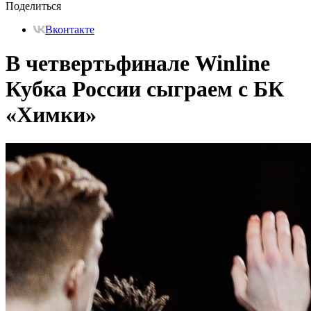
Поделиться
Вконтакте
В четвертьфинале Winline
Кубка России сыграем с БК
«Химки»