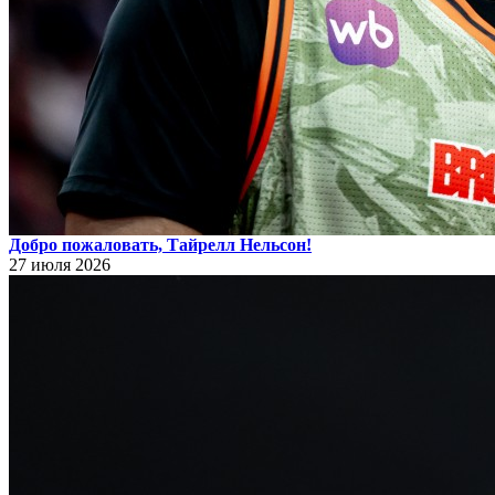
Добро пожаловать, Тайрелл Нельсон!
27 июля 2026