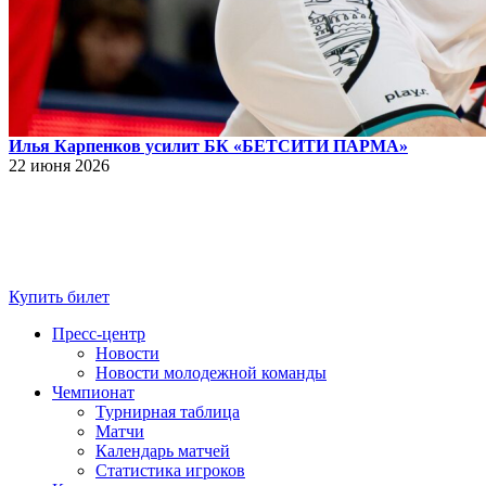
Илья Карпенков усилит БК «БЕТСИТИ ПАРМА»
22 июня 2026
Купить билет
Пресс-центр
Новости
Новости молодежной команды
Чемпионат
Турнирная таблица
Матчи
Календарь матчей
Статистика игроков