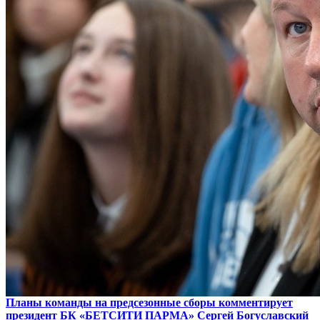
Планы команды на предсезонные сборы комментирует
президент БК «БЕТСИТИ ПАРМА» Сергей Богуславский