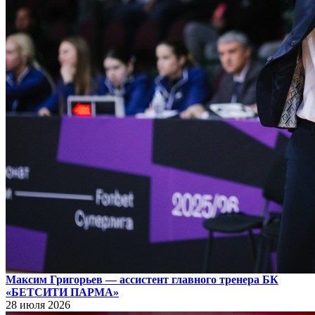
Максим Григорьев — ассистент главного тренера БК
«БЕТСИТИ ПАРМА»
28 июля 2026