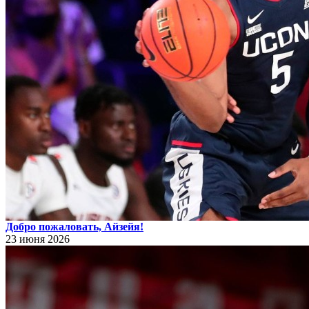
Добро пожаловать, Айзейя!
23 июня 2026