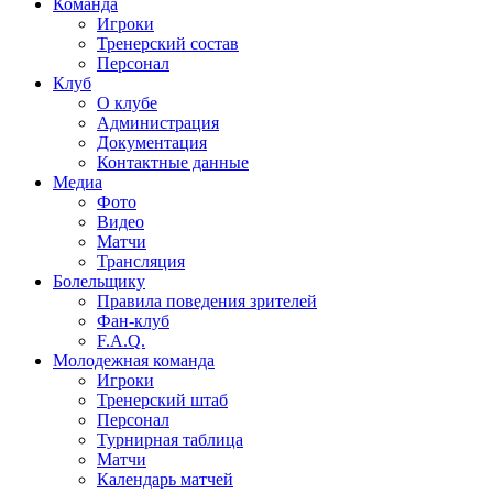
Команда
Игроки
Тренерский состав
Персонал
Клуб
О клубе
Администрация
Документация
Контактные данные
Медиа
Фото
Видео
Матчи
Трансляция
Болельщику
Правила поведения зрителей
Фан-клуб
F.A.Q.
Молодежная команда
Игроки
Тренерский штаб
Персонал
Турнирная таблица
Матчи
Календарь матчей