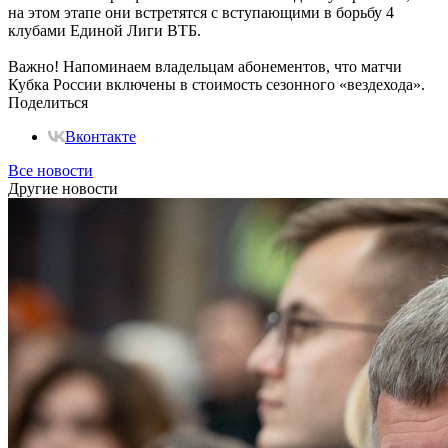
на этом этапе они встретятся с вступающими в борьбу 4
клубами Единой Лиги ВТБ.
Важно! Напоминаем владельцам абонементов, что матчи
Кубка России включены в стоимость сезонного «вездехода».
Поделиться
Вконтакте
Все новости
Другие новости