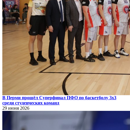
В Перми прошёл Суперфинал ПФО по баскетболу 3х3
среди студенческих команд
29 июня 2026