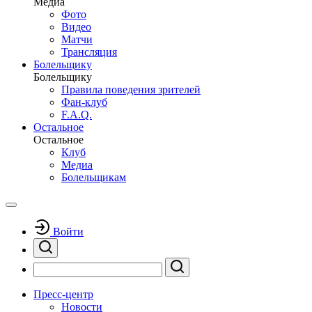
Медиа
Фото
Видео
Матчи
Трансляция
Болельщику
Болельщику
Правила поведения зрителей
Фан-клуб
F.A.Q.
Остальное
Остальное
Клуб
Медиа
Болельщикам
Войти
Пресс-центр
Новости