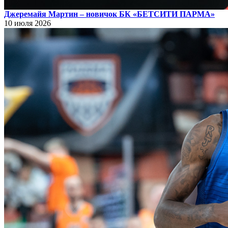
Джеремайя Мартин – новичок БК «БЕТСИТИ ПАРМА»
10 июля 2026