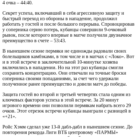
4 очка – 44:40.
Секрет успеха, включавший в себя агрессивную защиту и
быстрый переход из обороны в нападение, продолжил
работать у гостей и после большого перерыва. Спровоцировав
у соперника серию потерь, кубанцы совершили 9-очковый
рывок, после которого впервые в матче получили двузначное
преимущество в счете – 53:43.
В нынешнем сезоне пермяки не единожды радовали своих
болельщиков камбэками, в том числе и в матчах с «Локо». Вот
и в этой встрече в заключительной 10-минутке хозяева
включились в нападении. Но на этот раз кубанцы смогли
сохранить концентрацию. Они отвечали на точные броски
соперника своими попаданиями, за счет чего удержали
полученное ранее преимущество и довели матч до победы.
Защита гостей во второй и третьей четвертях стала одним из
ключевых факторов успеха в этой встрече. За 20 минут
игрового времени они позволили пермякам набрать всего 29
очков. Этот отрезок встречи кубанцы выиграли с разницей в
«+21».
Ройс Хэмм сделал уже 13-й дабл-дабл в нынешнем сезоне. До
повторения рекорда Лиги ВТБ центровому «ПАРМЫ»