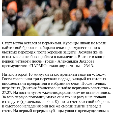
Старт матча остался за пермяками. Кубанцы никак не могли
найти свой бросок и набирали очки преимущественно в
быстрых переходах после хорошей защиты. Хозяева же не
испытывали особых проблем в нападении. В итоге в конце
первой четверти после «трехи» Александра Захарова
преимущество «ПАРМЫ» стало двузначным – 23:13.
Начало второй 10-минутки стало временем защиты «Локо».
Гости совершили три перехвата подряд, каждый из которых
впоследствии превратили в набранные очки. После точных
штрафных Дмитрия Узинского на табло вернулось равенство –
27:27. На достигнутом «железнодорожники» не остановились.
За всю первую половину матча они так ни разу и не попали
из-за дуги (трехочковые – 0 из 9), но за счет классной обороны
и быстрого нападения они все же смогли выйти вперед в
счете. На первый перерыв кубанцы ушли с преимуществом в