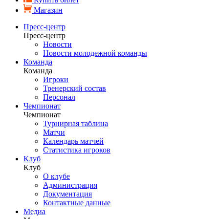
Магазин
Пресс-центр
Пресс-центр
Новости
Новости молодежной команды
Команда
Команда
Игроки
Тренерский состав
Персонал
Чемпионат
Чемпионат
Турнирная таблица
Матчи
Календарь матчей
Статистика игроков
Клуб
Клуб
О клубе
Администрация
Документация
Контактные данные
Медиа