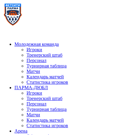
Молодежная команда
Игроки
Тренерский штаб
Персонал
Турнирная таблица
Матчи
Календарь матчей
Статистика игроков
ПАРМА-ДЮБЛ
Игроки
Тренерский штаб
Персонал
Турнирная таблица
Матчи
Календарь матчей
Статистика игроков
Арена