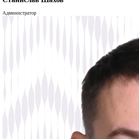
Администратор