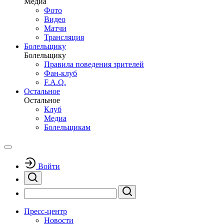
Медиа
Фото
Видео
Матчи
Трансляция
Болельщику
Болельщику
Правила поведения зрителей
Фан-клуб
F.A.Q.
Остальное
Остальное
Клуб
Медиа
Болельщикам
Войти
Пресс-центр
Новости