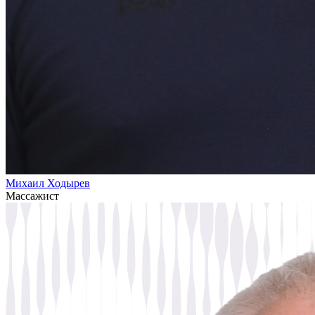
Михаил Ходырев
Массажист