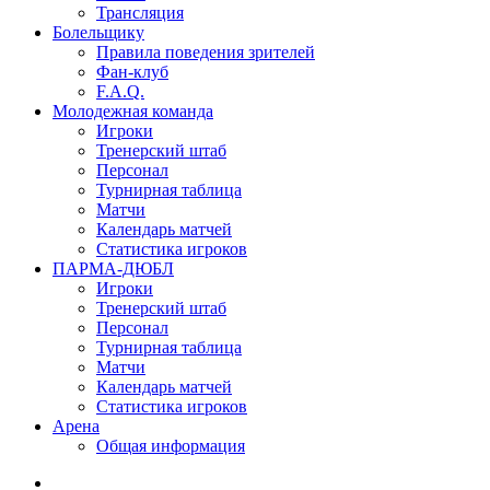
Трансляция
Болельщику
Правила поведения зрителей
Фан-клуб
F.A.Q.
Молодежная команда
Игроки
Тренерский штаб
Персонал
Турнирная таблица
Матчи
Календарь матчей
Статистика игроков
ПАРМА-ДЮБЛ
Игроки
Тренерский штаб
Персонал
Турнирная таблица
Матчи
Календарь матчей
Статистика игроков
Арена
Общая информация