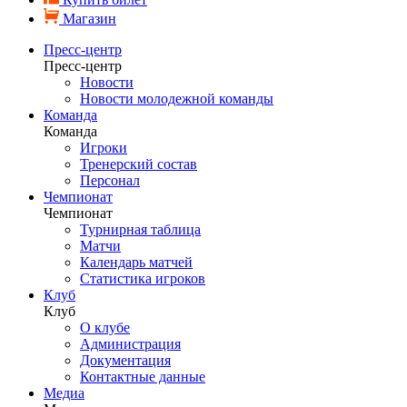
Магазин
Пресс-центр
Пресс-центр
Новости
Новости молодежной команды
Команда
Команда
Игроки
Тренерский состав
Персонал
Чемпионат
Чемпионат
Турнирная таблица
Матчи
Календарь матчей
Статистика игроков
Клуб
Клуб
О клубе
Администрация
Документация
Контактные данные
Медиа