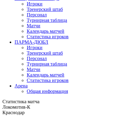
Игроки
Тренерский штаб
Персонал
Турнирная таблица
Матчи
Календарь матчей
Статистика игроков
ПАРМА-ДЮБЛ
Игроки
Тренерский штаб
Персонал
Турнирная таблица
Матчи
Календарь матчей
Статистика игроков
Арена
Общая информация
Статистика матча
Локомотив-К
Краснодар