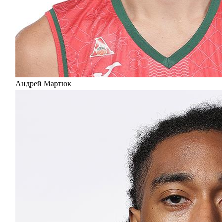
Андрей Мартюк