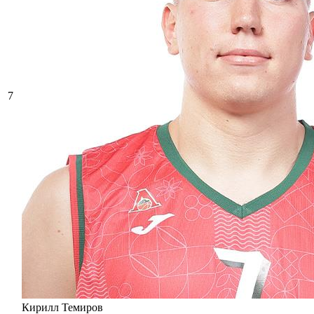
7
Кирилл Темиров