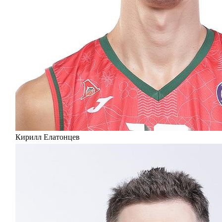
Кирилл Елатонцев