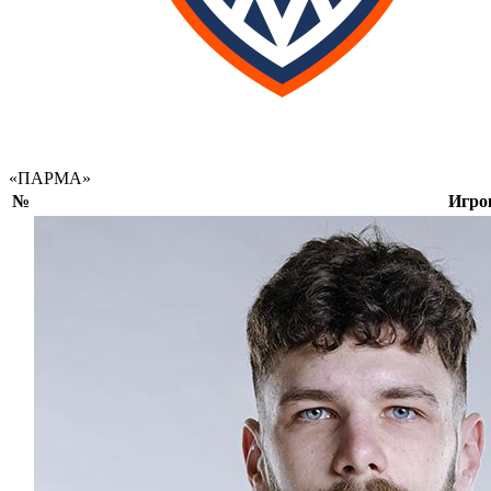
«ПАРМА»
№
Игро