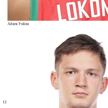
Айзея Уэйли
12