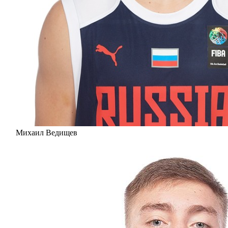
Михаил Ведищев