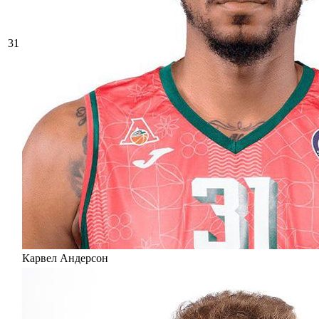
31
Карвел Андерсон