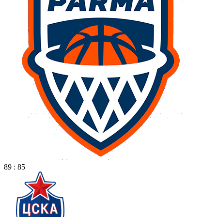
89
:
85