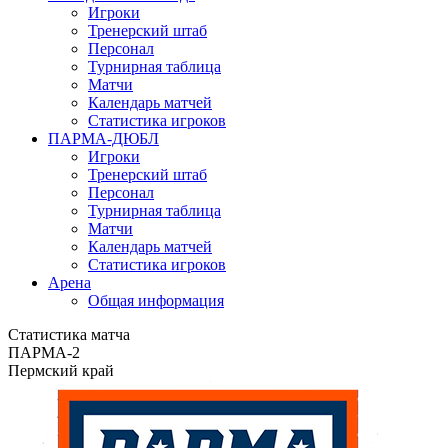
Игроки
Тренерский штаб
Персонал
Турнирная таблица
Матчи
Календарь матчей
Статистика игроков
ПАРМА-ДЮБЛ
Игроки
Тренерский штаб
Персонал
Турнирная таблица
Матчи
Календарь матчей
Статистика игроков
Арена
Общая информация
Статистика матча
ПАРМА-2
Пермский край