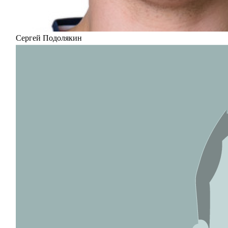
Сергей Подолякин