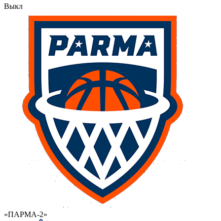
Выкл
«ПАРМА-2»