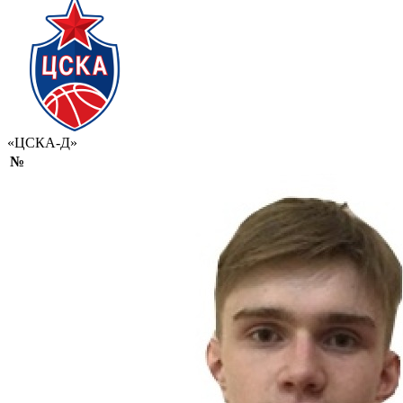
«ЦСКА-Д»
№