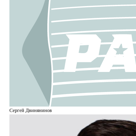
Сергей Двинянинов