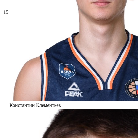
15
Константин Клементьев