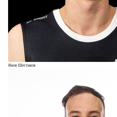
Яков Шестаков