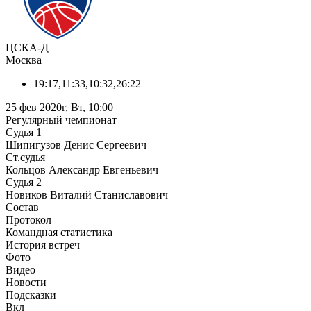
ЦСКА-Д
Москва
19:17,11:33,10:32,26:22
25 фев 2020г, Вт, 10:00
Регулярный чемпионат
Судья 1
Шипигузов Денис Сергеевич
Ст.судья
Кольцов Александр Евгеньевич
Судья 2
Новиков Виталий Станиславович
Состав
Протокол
Командная статистика
История встреч
Фото
Видео
Новости
Подсказки
Вкл