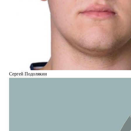
Сергей Подолякин