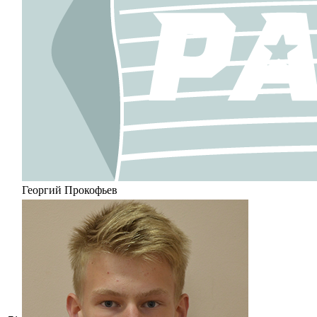
Георгий Прокофьев