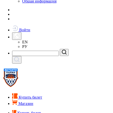
Общая информация
Войти
EN
РУ
Купить билет
Магазин
Купить билет