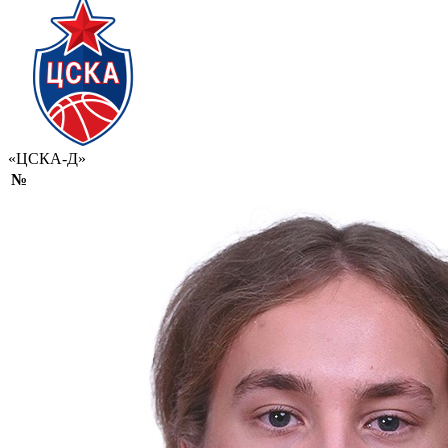
«ЦСКА-Д»
№