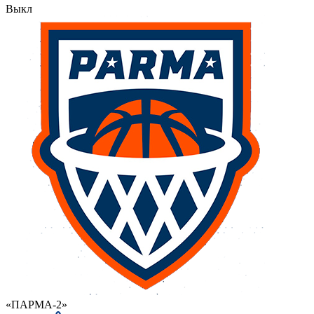
Выкл
«ПАРМА-2»