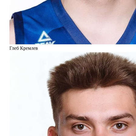
Глеб Кремлев