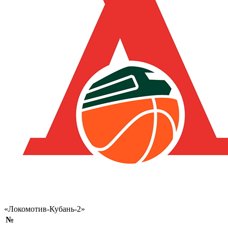
«Локомотив-Кубань-2»
№