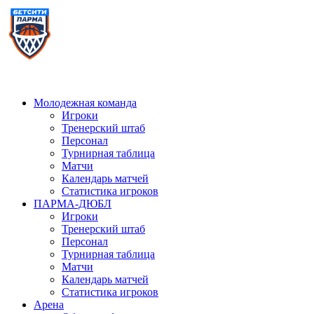
Молодежная команда
Игроки
Тренерский штаб
Персонал
Турнирная таблица
Матчи
Календарь матчей
Статистика игроков
ПАРМА-ДЮБЛ
Игроки
Тренерский штаб
Персонал
Турнирная таблица
Матчи
Календарь матчей
Статистика игроков
Арена