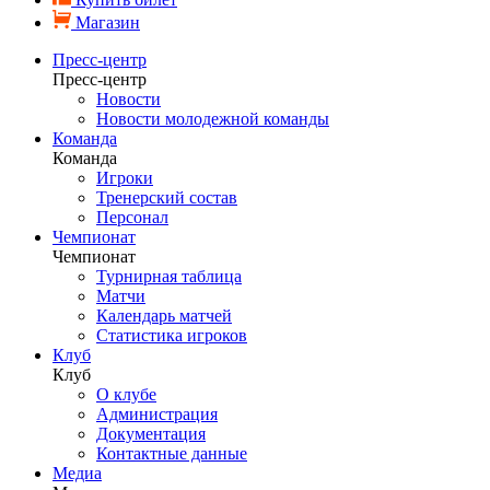
Магазин
Пресс-центр
Пресс-центр
Новости
Новости молодежной команды
Команда
Команда
Игроки
Тренерский состав
Персонал
Чемпионат
Чемпионат
Турнирная таблица
Матчи
Календарь матчей
Статистика игроков
Клуб
Клуб
О клубе
Администрация
Документация
Контактные данные
Медиа