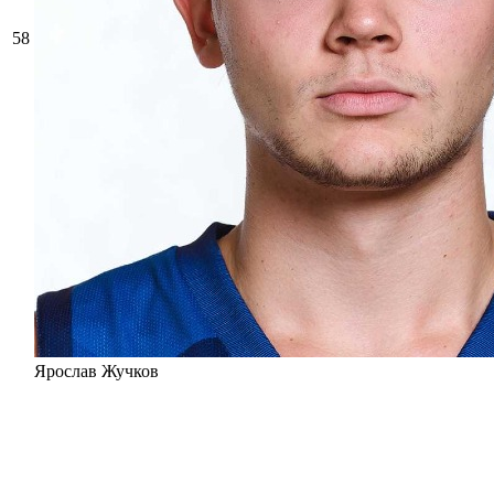
58
Ярослав Жучков