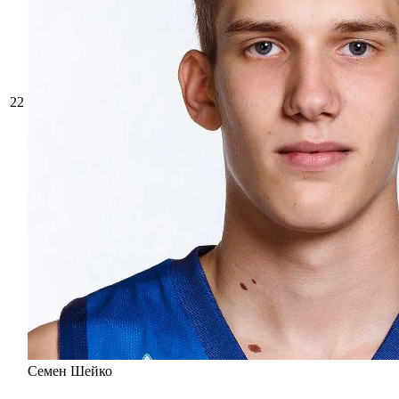
22
Семен Шейко