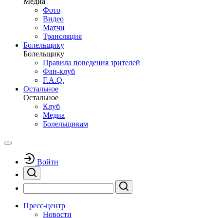
Медиа
Фото
Видео
Матчи
Трансляция
Болельщику
Болельщику
Правила поведения зрителей
Фан-клуб
F.A.Q.
Остальное
Остальное
Клуб
Медиа
Болельщикам
Войти
Пресс-центр
Новости