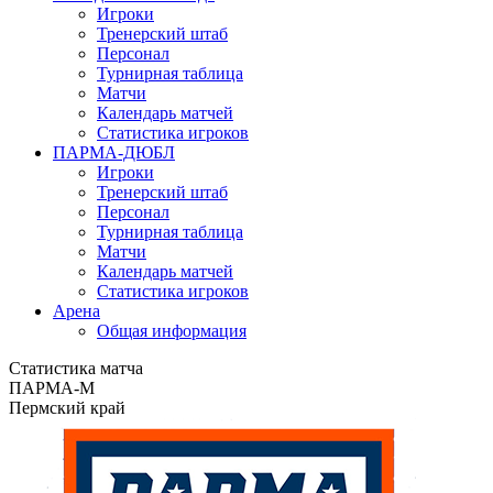
Игроки
Тренерский штаб
Персонал
Турнирная таблица
Матчи
Календарь матчей
Статистика игроков
ПАРМА-ДЮБЛ
Игроки
Тренерский штаб
Персонал
Турнирная таблица
Матчи
Календарь матчей
Статистика игроков
Арена
Общая информация
Статистика матча
ПАРМА-М
Пермский край