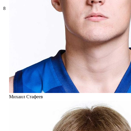
8
Михаил Стафеев