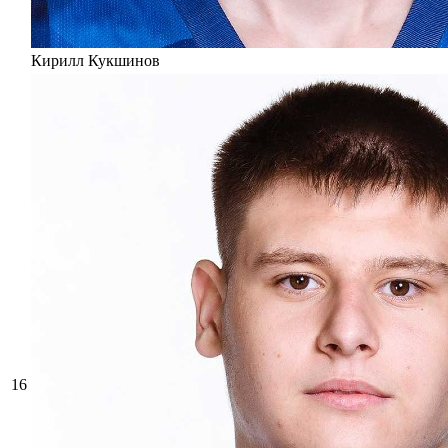
Кирилл Кукшинов
16