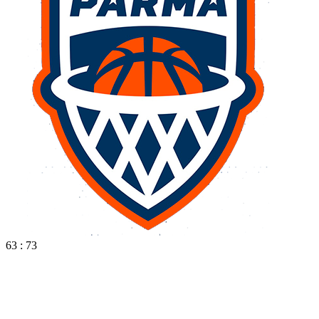
63
:
73