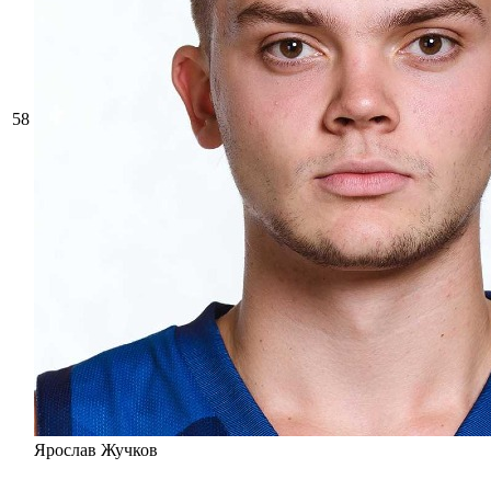
58
Ярослав Жучков