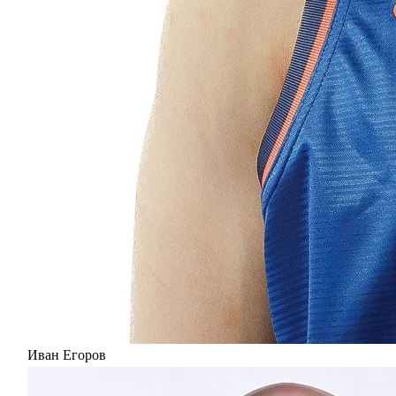
Иван Егоров