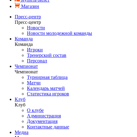
Магазин
Пресс-центр
Пресс-центр
Новости
Новости молодежной команды
Команда
Команда
Игроки
Тренерский состав
Персонал
Чемпионат
Чемпионат
Турнирная таблица
Матчи
Календарь матчей
Статистика игроков
Клуб
Клуб
О клубе
Администрация
Документация
Контактные данные
Медиа