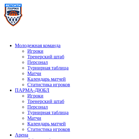
Молодежная команда
Игроки
Тренерский штаб
Персонал
Турнирная таблица
Матчи
Календарь матчей
Статистика игроков
ПАРМА-ДЮБЛ
Игроки
Тренерский штаб
Персонал
Турнирная таблица
Матчи
Календарь матчей
Статистика игроков
Арена