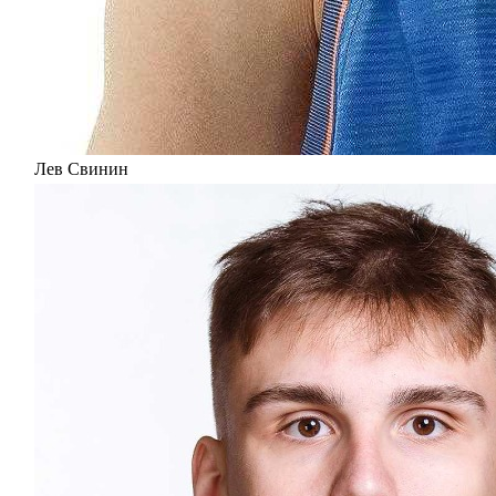
Лев Свинин