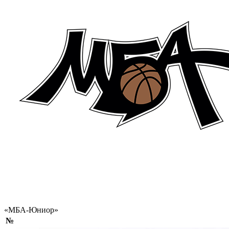
«МБА-Юниор»
№