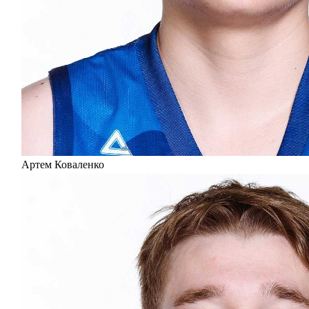
Артем Коваленко