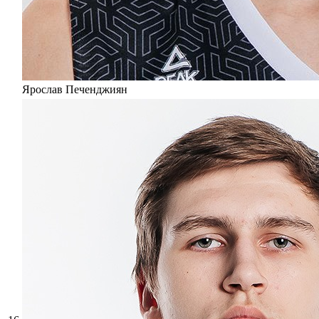
Ярослав Печенджиян