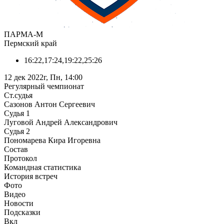
ПАРМА-М
Пермский край
16:22,17:24,19:22,25:26
12 дек 2022г, Пн, 14:00
Регулярный чемпионат
Ст.судья
Сазонов Антон Сергеевич
Судья 1
Луговой Андрей Александрович
Судья 2
Пономарева Кира Игоревна
Состав
Протокол
Командная статистика
История встреч
Фото
Видео
Новости
Подсказки
Вкл