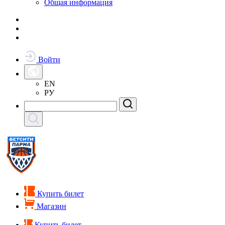
Общая информация
Войти
EN
РУ
Купить билет
Магазин
Купить билет