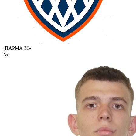
«ПАРМА-М»
№